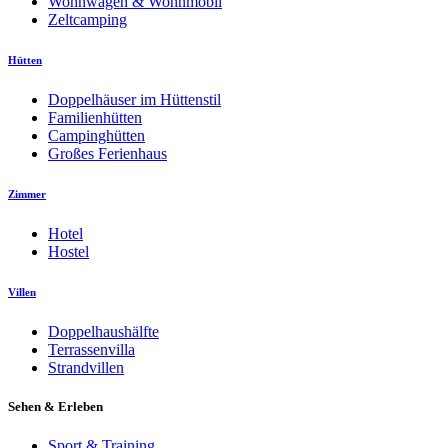
Wohnwagen & Wohnmobil
Zeltcamping
Hütten
Doppelhäuser im Hüttenstil
Familienhütten
Campinghütten
Großes Ferienhaus
Zimmer
Hotel
Hostel
Villen
Doppelhaushälfte
Terrassenvilla
Strandvillen
Sehen & Erleben
Sport & Training