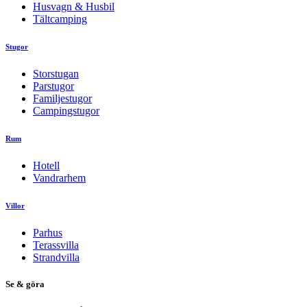
Husvagn & Husbil
Tältcamping
Stugor
Storstugan
Parstugor
Familjestugor
Campingstugor
Rum
Hotell
Vandrarhem
Villor
Parhus
Terassvilla
Strandvilla
Se & göra