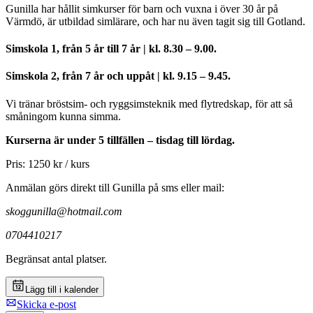
Gunilla har hållit simkurser för barn och vuxna i över 30 år på
Värmdö, är utbildad simlärare, och har nu även tagit sig till Gotland.
Simskola 1, från 5 år till 7 år
|
kl. 8.30 – 9.00.
Simskola 2, från 7 år och uppåt
|
kl. 9.15 – 9.45.
Vi tränar bröstsim- och ryggsimsteknik med flytredskap, för att så
småningom kunna simma.
Kurserna är under 5 tillfällen – tisdag till lördag.
Pris: 1250 kr / kurs
Anmälan görs direkt till Gunilla på sms eller mail:
skoggunilla@hotmail.com
0704410217
Begränsat antal platser.
Lägg till i kalender
Skicka e-post