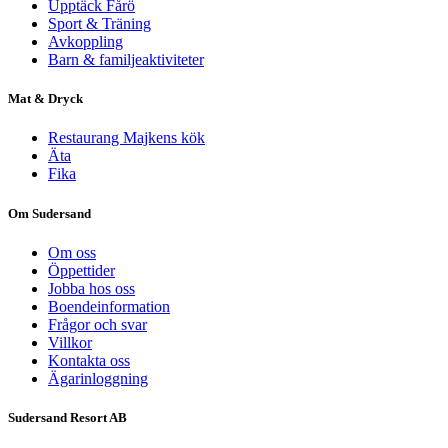
Upptäck Fårö
Sport & Träning
Avkoppling
Barn & familjeaktiviteter
Mat & Dryck
Restaurang Majkens kök
Äta
Fika
Om Sudersand
Om oss
Öppettider
Jobba hos oss
Boendeinformation
Frågor och svar
Villkor
Kontakta oss
Ägarinloggning
Sudersand Resort AB