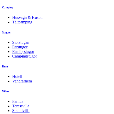
Camping
Husvagn & Husbil
Tältcamping
Stugor
Storstugan
Parstugor
Familjestugor
Campingstugor
Rum
Hotell
Vandrarhem
Villor
Parhus
Terassvilla
Strandvilla