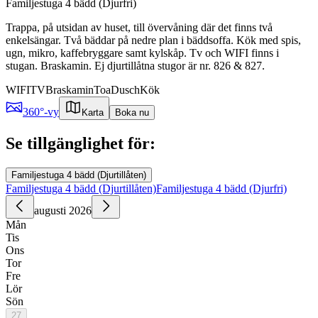
Familjestuga 4 bädd (Djurfri)
Trappa, på utsidan av huset, till övervåning där det finns två
enkelsängar. Två bäddar på nedre plan i bäddsoffa. Kök med spis,
ugn, mikro, kaffebryggare samt kylskåp. Tv och WIFI finns i
stugan. Braskamin. Ej djurtillåtna stugor är nr. 826 & 827.
WIFI
TV
Braskamin
Toa
Dusch
Kök
360°-vy
Karta
Boka nu
Se tillgänglighet för:
Familjestuga 4 bädd (Djurtillåten)
Familjestuga 4 bädd (Djurtillåten)
Familjestuga 4 bädd (Djurfri)
augusti 2026
Mån
Tis
Ons
Tor
Fre
Lör
Sön
27