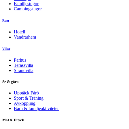
Familjestugor
Campingstugor
Rum
Hotell
Vandrarhem
Villor
Parhus
Terassvilla
Strandvilla
Se & göra
Upptäck Fårö
Sport & Träning
Avkoppling
Barn & familjeaktiviteter
Mat & Dryck