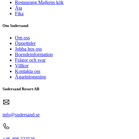
Restaurang Majkens kök
Äta
Fika
Om Sudersand
Om oss
Öppettider
Jobba hos oss
Boendeinformation
Frågor och svar
Villkor
Kontakta oss
Ägarinloggning
Sudersand Resort AB
info@sudersand.se
+46 498 223536