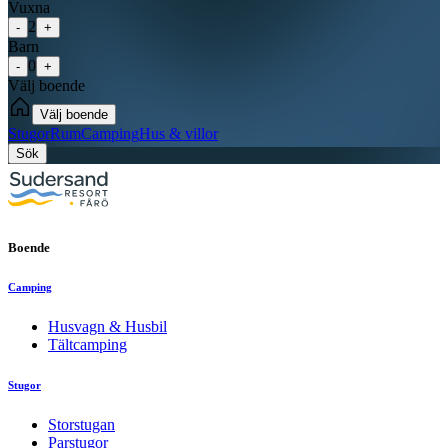
Vuxna
2
-
+
Barn
0
-
+
Välj boende
Välj boende
Stugor
Rum
Camping
Hus & villor
Sök
Boende
Camping
Husvagn & Husbil
Tältcamping
Stugor
Storstugan
Parstugor