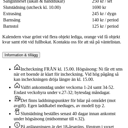
Sänglinneset (lakan & handdukar)
250 kr / set
Slutstädning (utcheck kl. 10.00)
1690 kr
Extrasäng
245 kr / dygn
Barnsäng
140 kr / period
Barnstol
125 kr / period
Kalendern visar grönt vid flera objekt lediga, orange vid få objekt
kvar samt rött vid fullbokat. Kontakta oss för att stå på väntelistan.
Information & tillägg
Incheckning FRÅN kl. 15.00. Högsäsong: Ni får ett sms
när ert boende är klart för incheckning. Vid hög pågång så
kan incheckningen dröja längre än kl. 15.00.
Valfri ankomstdag under veckorna 1-24 samt 34-52.
Endast veckohyra under v.27-32; bytesdag måndagar.
Det finns laddningspunkter för bilar på området (mot
avgift). Egen laddkabel medtages, av modell typ 2.
Slutstädning beställes senast 40 dagar innan ankomst
under högsäsong (midsommar till v.32).
På anläggningen är det 18-årsgräns, förutom i vuxet