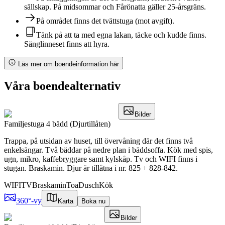
sällskap. På midsommar och Fårönatta gäller 25-årsgräns.
På området finns det tvättstuga (mot avgift).
Tänk på att ta med egna lakan, täcke och kudde finns.
Sänglinneset finns att hyra.
Läs mer om boendeinformation här
Våra boendealternativ
Bilder
Familjestuga 4 bädd (Djurtillåten)
Trappa, på utsidan av huset, till övervåning där det finns två
enkelsängar. Två bäddar på nedre plan i bäddsoffa. Kök med spis,
ugn, mikro, kaffebryggare samt kylskåp. Tv och WIFI finns i
stugan. Braskamin. Djur är tillåtna i nr. 825 + 828-842.
WIFI
TV
Braskamin
Toa
Dusch
Kök
360°-vy
Karta
Boka nu
Bilder