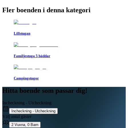
Fler boenden i denna kategori
Lillstugan
Familjestuga 5 bäddar
Campingstugor
Hitta boende som passar dig!
Incheckning - Utcheckning
Incheckning - Utcheckning
Välj antal gäster
2
Vuxna
,
0
Barn