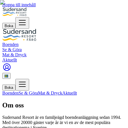
Hoppa till innehåll
Boka
Boenden
Se & Göra
Mat & Dryck
Aktuellt
Boka
Boenden
Se & Göra
Mat & Dryck
Aktuellt
Om oss
Sudersand Resort är en familjeägd boendeanläggning sedan 1994.
Med över 20000 gäster varje år är vi en av de mest populära
destinationerna i Sverige.