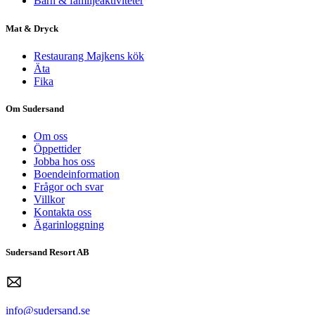
Barn & familjeaktiviteter
Mat & Dryck
Restaurang Majkens kök
Äta
Fika
Om Sudersand
Om oss
Öppettider
Jobba hos oss
Boendeinformation
Frågor och svar
Villkor
Kontakta oss
Ägarinloggning
Sudersand Resort AB
info@sudersand.se