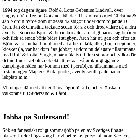
1994 tog dagens ägare, Rolf & Lotta Gebenius Lindvall, över
stugbyn från Region Gotlands händer. Tillsammans med Christina &
Jan Nordin hyrde dom ut dessa 42 stugor under dom följande 10
åren. Jan & Christina tackade sedan för sig och drog vidare på andra
äventyr. Sönerna Björn & Johan började samtidigt närma sig tonåren
och fick så smått börja bidra i stugbyn. Åren har nu gått och efter att
Björn & Johan har hunnit med att arbeta i kök, disk, bar, receptioner,
kiosker (ja, var har dom
inte
jobbat) är dom nu delägare tillsammans
med Rolf & Lotta. Stugbyn har utökats till flera stugor och villor där
det nu finns 124 olika objekt att hyra. Två omkringliggande
campingområden har kommit med i portföljen, tillsammans med
restaurangen Majkens Kök, pooler, äventyrsgolf, padelbanor,
lekplats m.m.
Vi hoppas därmed att det finns något för alla, och vi önskar er
välkomna till Sudersand & Fårö!
Jobba på Sudersand!
Sök ett fantastiskt roligt sommarjobb på en av Sveriges finaste
platser. Under högsäsong har vi behov av personal inom Service,