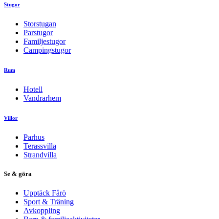
Stugor
Storstugan
Parstugor
Familjestugor
Campingstugor
Rum
Hotell
Vandrarhem
Villor
Parhus
Terassvilla
Strandvilla
Se & göra
Upptäck Fårö
Sport & Träning
Avkoppling