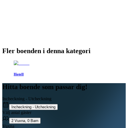
Fler boenden i denna kategori
Hotell
Hitta boende som passar dig!
Incheckning - Utcheckning
Incheckning - Utcheckning
Välj antal gäster
2
Vuxna
,
0
Barn
Vuxna