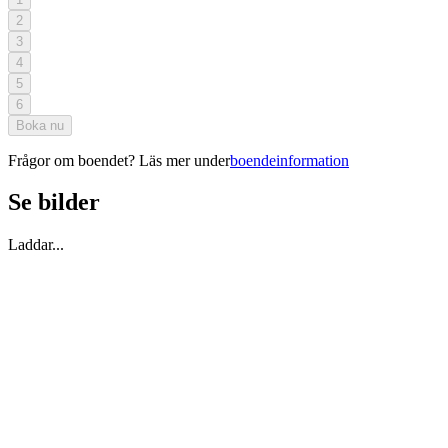
2
3
4
5
6
Boka nu
Frågor om boendet? Läs mer under
boendeinformation
Se bilder
Laddar...