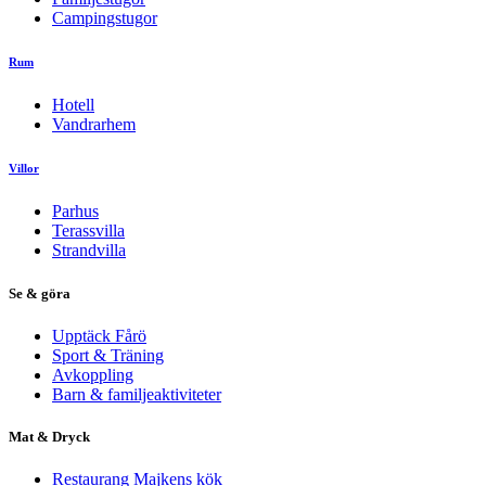
Campingstugor
Rum
Hotell
Vandrarhem
Villor
Parhus
Terassvilla
Strandvilla
Se & göra
Upptäck Fårö
Sport & Träning
Avkoppling
Barn & familjeaktiviteter
Mat & Dryck
Restaurang Majkens kök