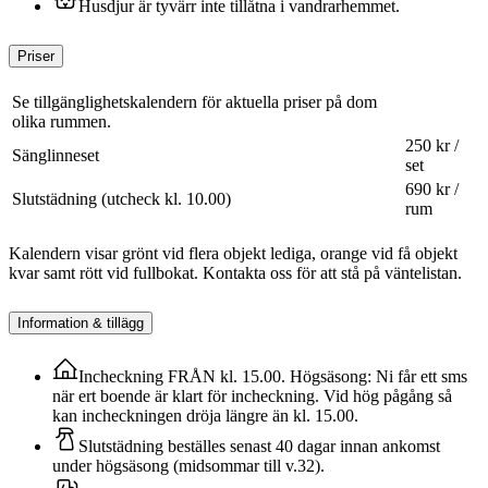
Husdjur är tyvärr inte tillåtna i vandrarhemmet.
Priser
Se tillgänglighetskalendern för aktuella priser på dom
olika rummen.
250 kr /
Sänglinneset
set
690 kr /
Slutstädning (utcheck kl. 10.00)
rum
Kalendern visar grönt vid flera objekt lediga, orange vid få objekt
kvar samt rött vid fullbokat. Kontakta oss för att stå på väntelistan.
Information & tillägg
Incheckning FRÅN kl. 15.00. Högsäsong: Ni får ett sms
när ert boende är klart för incheckning. Vid hög pågång så
kan incheckningen dröja längre än kl. 15.00.
Slutstädning beställes senast 40 dagar innan ankomst
under högsäsong (midsommar till v.32).