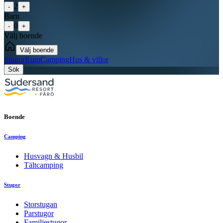
2
-
+
Barn
0
-
+
Välj boende
Välj boende
Stugor
Rum
Camping
Hus & villor
Sök
Boende
Camping
Husvagn & Husbil
Tältcamping
Stugor
Storstugan
Parstugor
Familjestugor