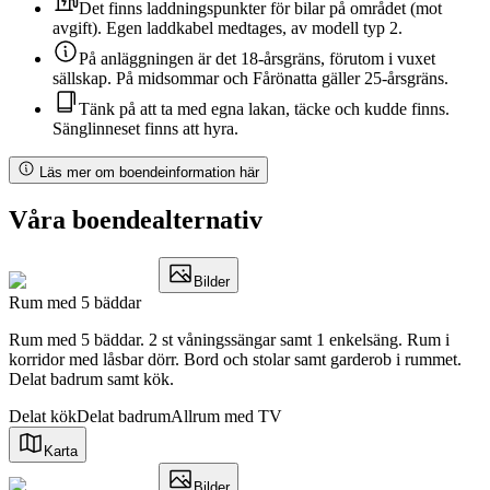
Det finns laddningspunkter för bilar på området (mot
avgift). Egen laddkabel medtages, av modell typ 2.
På anläggningen är det 18-årsgräns, förutom i vuxet
sällskap. På midsommar och Fårönatta gäller 25-årsgräns.
Tänk på att ta med egna lakan, täcke och kudde finns.
Sänglinneset finns att hyra.
Läs mer om boendeinformation här
Våra boendealternativ
Bilder
Rum med 5 bäddar
Rum med 5 bäddar. 2 st våningssängar samt 1 enkelsäng. Rum i
korridor med låsbar dörr. Bord och stolar samt garderob i rummet.
Delat badrum samt kök.
Delat kök
Delat badrum
Allrum med TV
Karta
Bilder