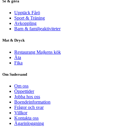
Se & göra
Upptäck Fårö
Sport & Träning
Avkoppling
Barn & familjeaktiviteter
Mat & Dryck
Restaurang Majkens kök
Äta
Fika
Om Sudersand
Om oss
Öppettider
Jobba hos oss
Boendeinformation
Frågor och svar
Villkor
Kontakta oss
Ägarinloggning