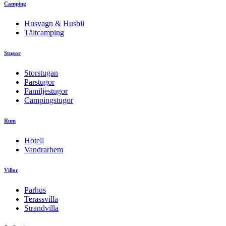
Camping
Husvagn & Husbil
Tältcamping
Stugor
Storstugan
Parstugor
Familjestugor
Campingstugor
Rum
Hotell
Vandrarhem
Villor
Parhus
Terassvilla
Strandvilla