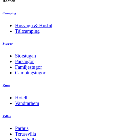
Boende
Camping
Husvagn & Husbil
Tältcamping
Stugor
Storstugan
Parstugor
Familjestugor
Campingstugor
Rum
Hotell
Vandrarhem
Villor
Parhus
Terassvilla
Strandvilla