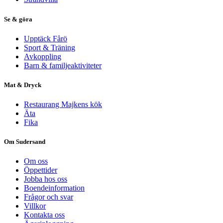
Se & göra
Upptäck Fårö
Sport & Träning
Avkoppling
Barn & familjeaktiviteter
Mat & Dryck
Restaurang Majkens kök
Äta
Fika
Om Sudersand
Om oss
Öppettider
Jobba hos oss
Boendeinformation
Frågor och svar
Villkor
Kontakta oss