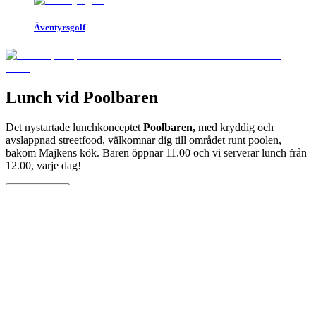
Äventyrsgolf
Lunch vid Poolbaren
Det nystartade lunchkonceptet
Poolbaren,
med kryddig och
avslappnad streetfood, välkomnar dig till området runt poolen,
bakom Majkens kök. Baren öppnar 11.00 och vi serverar lunch från
12.00, varje dag!
Läs mer
Årets nyhet!
HÖGHÖJDSBANA
Efter våren 2026 står det klart en höghöjdsbana på Fårö &
Sudersand, i samarbete med
Högt & lågt
!
Upplev äventyret bland tallarna vid Sudersands Resort – Fårös nya