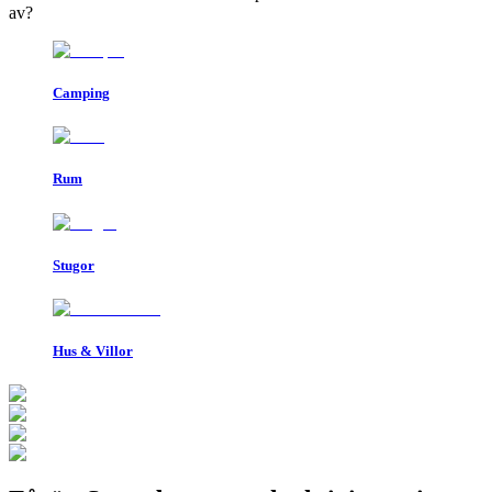
av?
Camping
Rum
Stugor
Hus & Villor