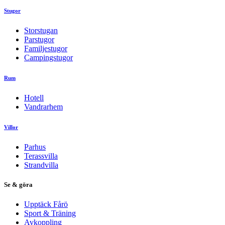
Stugor
Storstugan
Parstugor
Familjestugor
Campingstugor
Rum
Hotell
Vandrarhem
Villor
Parhus
Terassvilla
Strandvilla
Se & göra
Upptäck Fårö
Sport & Träning
Avkoppling