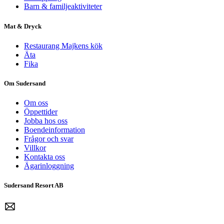
Barn & familjeaktiviteter
Mat & Dryck
Restaurang Majkens kök
Äta
Fika
Om Sudersand
Om oss
Öppettider
Jobba hos oss
Boendeinformation
Frågor och svar
Villkor
Kontakta oss
Ägarinloggning
Sudersand Resort AB