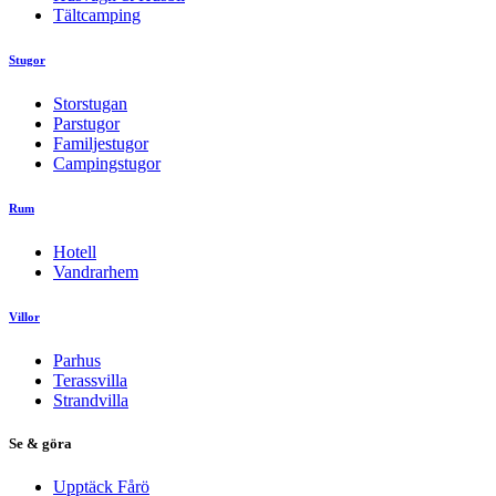
Tältcamping
Stugor
Storstugan
Parstugor
Familjestugor
Campingstugor
Rum
Hotell
Vandrarhem
Villor
Parhus
Terassvilla
Strandvilla
Se & göra
Upptäck Fårö