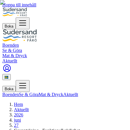
Hoppa till innehåll
Boka
Boenden
Se & Göra
Mat & Dryck
Aktuellt
Boka
Boenden
Se & Göra
Mat & Dryck
Aktuellt
Hem
Aktuellt
2026
juni
27