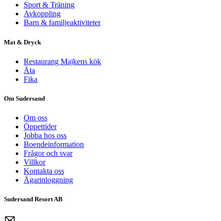
Sport & Träning
Avkoppling
Barn & familjeaktiviteter
Mat & Dryck
Restaurang Majkens kök
Äta
Fika
Om Sudersand
Om oss
Öppettider
Jobba hos oss
Boendeinformation
Frågor och svar
Villkor
Kontakta oss
Ägarinloggning
Sudersand Resort AB