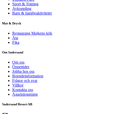
Sport & Träning
Avkoppling
Barn & familjeaktiviteter
Mat & Dryck
Restaurang Majkens kök
Äta
Fika
Om Sudersand
Om oss
Öppettider
Jobba hos oss
Boendeinformation
Frågor och svar
Villkor
Kontakta oss
Ägarinloggning
Sudersand Resort AB