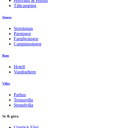
Husvagn & Husbil
Tältcamping
Stugor
Storstugan
Parstugor
Familjestugor
Campingstugor
Rum
Hotell
Vandrarhem
Villor
Parhus
Terassvilla
Strandvilla
Se & göra
Upptäck Fårö