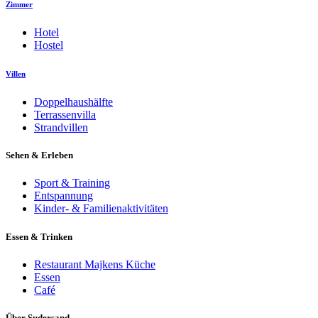
Zimmer
Hotel
Hostel
Villen
Doppelhaushälfte
Terrassenvilla
Strandvillen
Sehen & Erleben
Sport & Training
Entspannung
Kinder- & Familienaktivitäten
Essen & Trinken
Restaurant Majkens Küche
Essen
Café
Über Sudersand