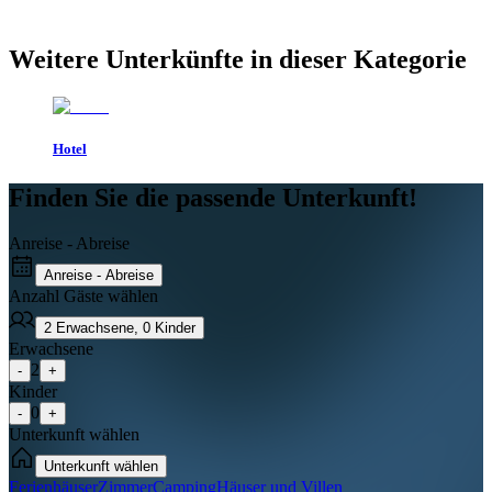
Weitere Unterkünfte in dieser Kategorie
Hotel
Finden Sie die passende Unterkunft!
Anreise - Abreise
Anreise - Abreise
Anzahl Gäste wählen
2
Erwachsene
,
0
Kinder
Erwachsene
2
-
+
Kinder
0
-
+
Unterkunft wählen
Unterkunft wählen
Ferienhäuser
Zimmer
Camping
Häuser und Villen