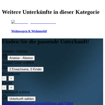
Weitere Unterkünfte in dieser Kategorie
Wohnwagen & Wohnmobil
Finden Sie die passende Unterkunft!
Anreise - Abreise
Anreise - Abreise
Anzahl Gäste wählen
2
Erwachsene
,
0
Kinder
Erwachsene
2
-
+
Kinder
0
-
+
Unterkunft wählen
Unterkunft wählen
Ferienhäuser
Zimmer
Camping
Häuser und Villen