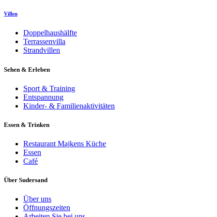
Villen
Doppelhaushälfte
Terrassenvilla
Strandvillen
Sehen & Erleben
Sport & Training
Entspannung
Kinder- & Familienaktivitäten
Essen & Trinken
Restaurant Majkens Küche
Essen
Café
Über Sudersand
Über uns
Öffnungszeiten
Arbeiten Sie bei uns