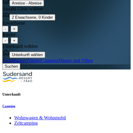
Anreise - Abreise
Anzahl Gäste wählen
2
Erwachsene
,
0
Kinder
Erwachsene
2
-
+
Kinder
0
-
+
Unterkunft wählen
Unterkunft wählen
Ferienhäuser
Zimmer
Camping
Häuser und Villen
Suchen
Unterkunft
Camping
Wohnwagen & Wohnmobil
Zeltcamping