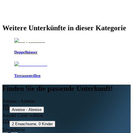
Weitere Unterkünfte in dieser Kategorie
Doppelhäuser
Terrassenvillen
Finden Sie die passende Unterkunft!
Anreise - Abreise
Anreise - Abreise
Anzahl Gäste wählen
2
Erwachsene
,
0
Kinder
Erwachsene