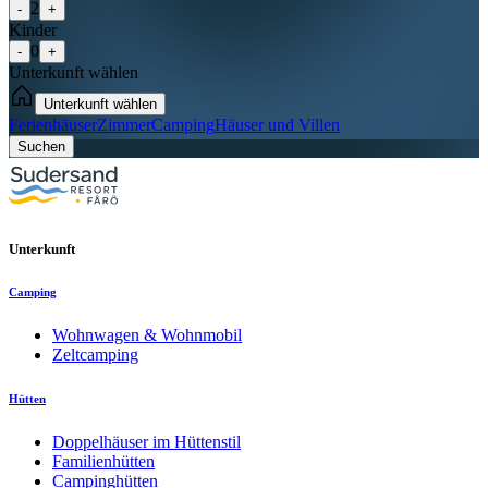
2
-
+
Kinder
0
-
+
Unterkunft wählen
Unterkunft wählen
Ferienhäuser
Zimmer
Camping
Häuser und Villen
Suchen
Unterkunft
Camping
Wohnwagen & Wohnmobil
Zeltcamping
Hütten
Doppelhäuser im Hüttenstil
Familienhütten
Campinghütten