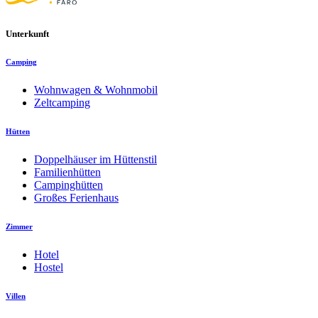
Unterkunft
Camping
Wohnwagen & Wohnmobil
Zeltcamping
Hütten
Doppelhäuser im Hüttenstil
Familienhütten
Campinghütten
Großes Ferienhaus
Zimmer
Hotel
Hostel
Villen