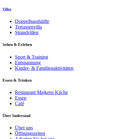
Villen
Doppelhaushälfte
Terrassenvilla
Strandvillen
Sehen & Erleben
Sport & Training
Entspannung
Kinder- & Familienaktivitäten
Essen & Trinken
Restaurant Majkens Küche
Essen
Café
Über Sudersand
Über uns
Öffnungszeiten
Arbeiten Sie bei uns