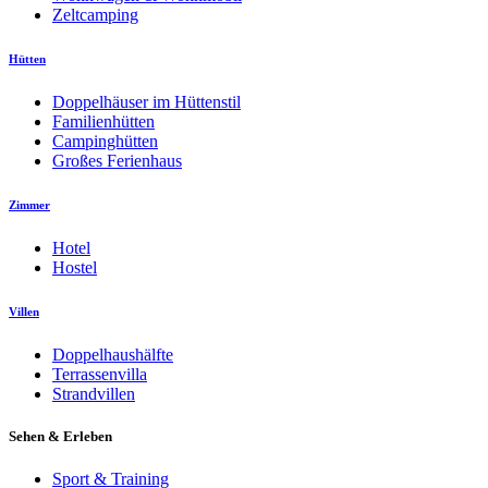
Zeltcamping
Hütten
Doppelhäuser im Hüttenstil
Familienhütten
Campinghütten
Großes Ferienhaus
Zimmer
Hotel
Hostel
Villen
Doppelhaushälfte
Terrassenvilla
Strandvillen
Sehen & Erleben
Sport & Training