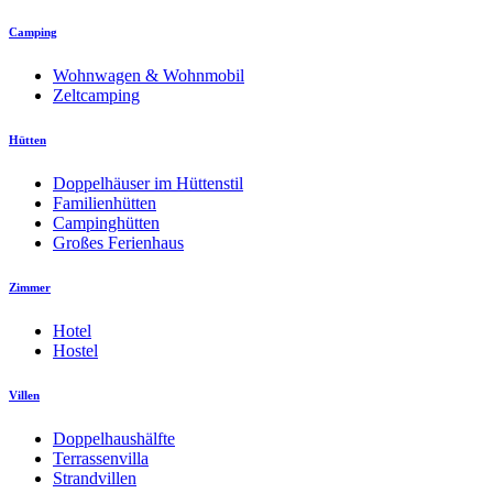
Camping
Wohnwagen & Wohnmobil
Zeltcamping
Hütten
Doppelhäuser im Hüttenstil
Familienhütten
Campinghütten
Großes Ferienhaus
Zimmer
Hotel
Hostel
Villen
Doppelhaushälfte
Terrassenvilla
Strandvillen