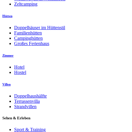
Zeltcamping
Hütten
Doppelhäuser im Hüttenstil
Familienhütten
Campinghütten
Großes Ferienhaus
Zimmer
Hotel
Hostel
Villen
Doppelhaushälfte
Terrassenvilla
Strandvillen
Sehen & Erleben
Sport & Training