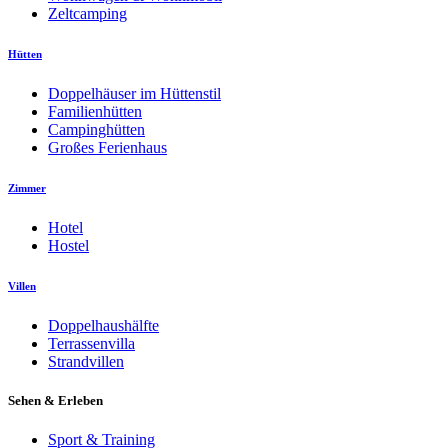
Zeltcamping
Hütten
Doppelhäuser im Hüttenstil
Familienhütten
Campinghütten
Großes Ferienhaus
Zimmer
Hotel
Hostel
Villen
Doppelhaushälfte
Terrassenvilla
Strandvillen
Sehen & Erleben
Sport & Training