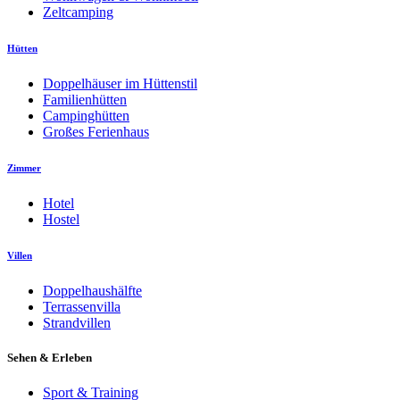
Zeltcamping
Hütten
Doppelhäuser im Hüttenstil
Familienhütten
Campinghütten
Großes Ferienhaus
Zimmer
Hotel
Hostel
Villen
Doppelhaushälfte
Terrassenvilla
Strandvillen
Sehen & Erleben
Sport & Training