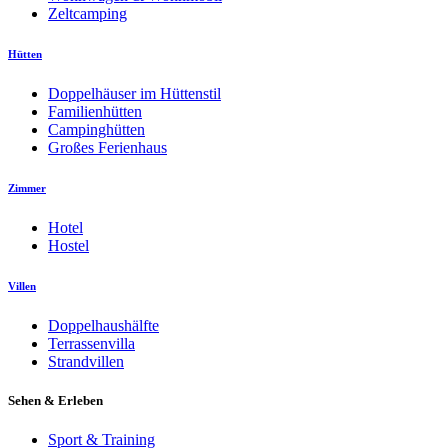
Zeltcamping
Hütten
Doppelhäuser im Hüttenstil
Familienhütten
Campinghütten
Großes Ferienhaus
Zimmer
Hotel
Hostel
Villen
Doppelhaushälfte
Terrassenvilla
Strandvillen
Sehen & Erleben
Sport & Training