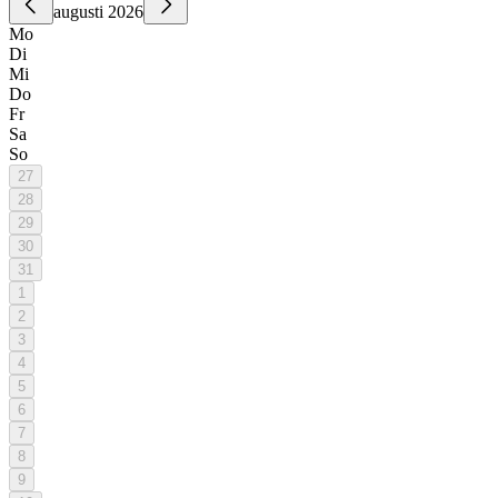
augusti 2026
Mo
Di
Mi
Do
Fr
Sa
So
27
28
29
30
31
1
2
3
4
5
6
7
8
9