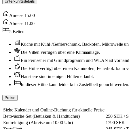
Unterkunftsdetails
Anreise
15.00
Abreise
11.00
5
Betten
Küche mit Kühl-/Gefrierschrank, Backofen, Mikrowelle u
Die Villen verfügen über eine Klimaanlage.
Ein Fernseher mit Grundprogramm und WLAN ist vorhand
Die Hütte verfügt über einen Kaminofen, Feuerholz kann vor
Haustiere sind in einigen Hütten erlaubt.
In dieser Hütte kann leider kein Zustellbett gebucht werden
Preise
Siehe Kalender und Online-Buchung für aktuelle Preise
Bettwäsche-Set (Bettlaken & Handtücher)
250 SEK / S
Endreinigung (Abreise um 10.00 Uhr)
1790 SEK
Zustellbett
245 SEK / T