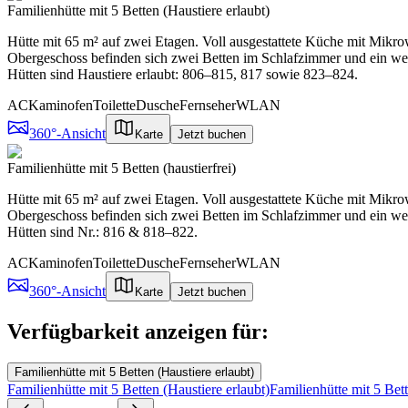
Familienhütte mit 5 Betten (Haustiere erlaubt)
Hütte mit 65 m² auf zwei Etagen. Voll ausgestattete Küche mit Mik
Obergeschoss befinden sich zwei Betten im Schlafzimmer und ein we
Hütten sind Haustiere erlaubt: 806–815, 817 sowie 823–824.
AC
Kaminofen
Toilette
Dusche
Fernseher
WLAN
360°-Ansicht
Karte
Jetzt buchen
Familienhütte mit 5 Betten (haustierfrei)
Hütte mit 65 m² auf zwei Etagen. Voll ausgestattete Küche mit Mik
Obergeschoss befinden sich zwei Betten im Schlafzimmer und ein we
Hütten sind Nr.: 816 & 818–822.
AC
Kaminofen
Toilette
Dusche
Fernseher
WLAN
360°-Ansicht
Karte
Jetzt buchen
Verfügbarkeit anzeigen für:
Familienhütte mit 5 Betten (Haustiere erlaubt)
Familienhütte mit 5 Betten (Haustiere erlaubt)
Familienhütte mit 5 Bett