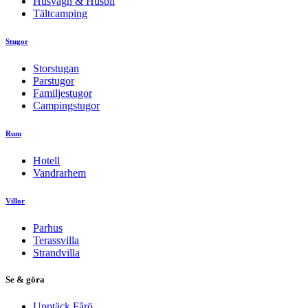
Husvagn & Husbil
Tältcamping
Stugor
Storstugan
Parstugor
Familjestugor
Campingstugor
Rum
Hotell
Vandrarhem
Villor
Parhus
Terassvilla
Strandvilla
Se & göra
Upptäck Fårö