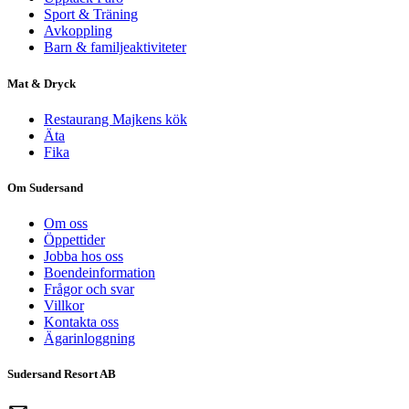
Sport & Träning
Avkoppling
Barn & familjeaktiviteter
Mat & Dryck
Restaurang Majkens kök
Äta
Fika
Om Sudersand
Om oss
Öppettider
Jobba hos oss
Boendeinformation
Frågor och svar
Villkor
Kontakta oss
Ägarinloggning
Sudersand Resort AB