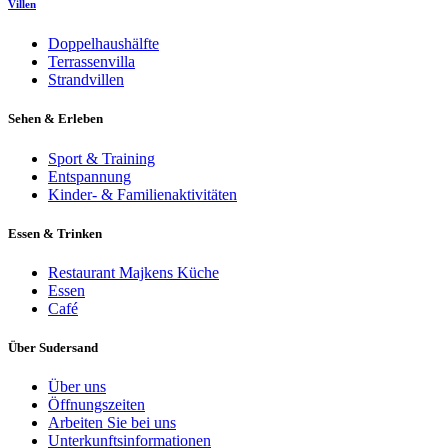
Villen
Doppelhaushälfte
Terrassenvilla
Strandvillen
Sehen & Erleben
Sport & Training
Entspannung
Kinder- & Familienaktivitäten
Essen & Trinken
Restaurant Majkens Küche
Essen
Café
Über Sudersand
Über uns
Öffnungszeiten
Arbeiten Sie bei uns
Unterkunftsinformationen