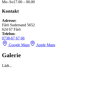
Mo–So
17.00 – 00.00
Kontakt
Adresse
:
Fårö Sudersand 5652
624 67
Fårö
Telefon
:
0738-67 67 66
Google Maps
Apple Maps
Galerie
Lädt...