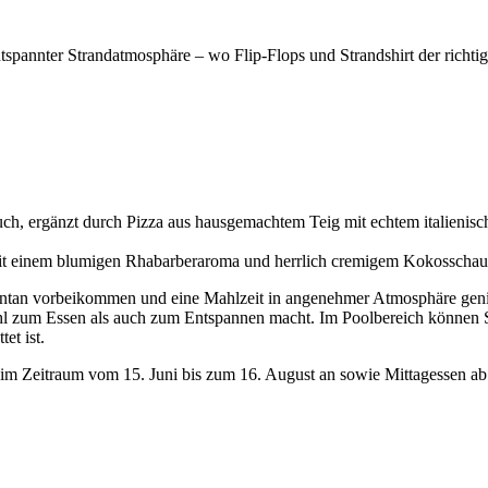
annter Strandatmosphäre – wo Flip-Flops und Strandshirt der richtige
h, ergänzt durch Pizza aus hausgemachtem Teig mit echtem italienische
mit einem blumigen Rhabarberaroma und herrlich cremigem Kokosscha
ntan vorbeikommen und eine Mahlzeit in angenehmer Atmosphäre genie
hl zum Essen als auch zum Entspannen macht. Im Poolbereich können Sp
et ist.
im Zeitraum vom 15. Juni bis zum 16. August an sowie Mittagessen ab