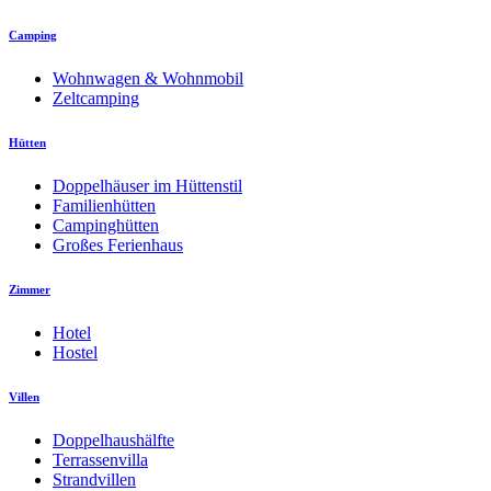
Camping
Wohnwagen & Wohnmobil
Zeltcamping
Hütten
Doppelhäuser im Hüttenstil
Familienhütten
Campinghütten
Großes Ferienhaus
Zimmer
Hotel
Hostel
Villen
Doppelhaushälfte
Terrassenvilla
Strandvillen