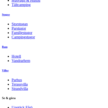
Husvagn & Husbil
Tältcamping
Stugor
Storstugan
Parstugor
Familjestugor
Campingstugor
Rum
Hotell
Vandrarhem
Villor
Parhus
Terassvilla
Strandvilla
Se & göra
Upptäck Fårö