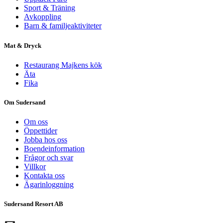
Sport & Träning
Avkoppling
Barn & familjeaktiviteter
Mat & Dryck
Restaurang Majkens kök
Äta
Fika
Om Sudersand
Om oss
Öppettider
Jobba hos oss
Boendeinformation
Frågor och svar
Villkor
Kontakta oss
Ägarinloggning
Sudersand Resort AB