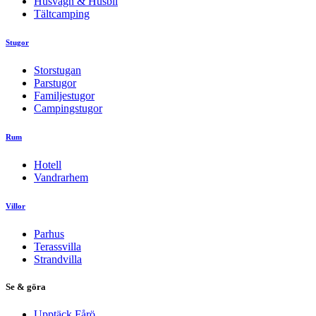
Husvagn & Husbil
Tältcamping
Stugor
Storstugan
Parstugor
Familjestugor
Campingstugor
Rum
Hotell
Vandrarhem
Villor
Parhus
Terassvilla
Strandvilla
Se & göra
Upptäck Fårö