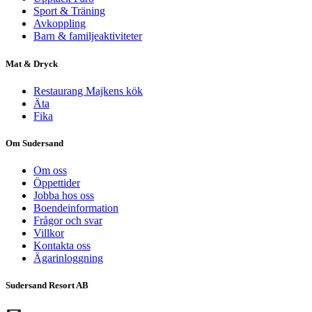
Sport & Träning
Avkoppling
Barn & familjeaktiviteter
Mat & Dryck
Restaurang Majkens kök
Äta
Fika
Om Sudersand
Om oss
Öppettider
Jobba hos oss
Boendeinformation
Frågor och svar
Villkor
Kontakta oss
Ägarinloggning
Sudersand Resort AB