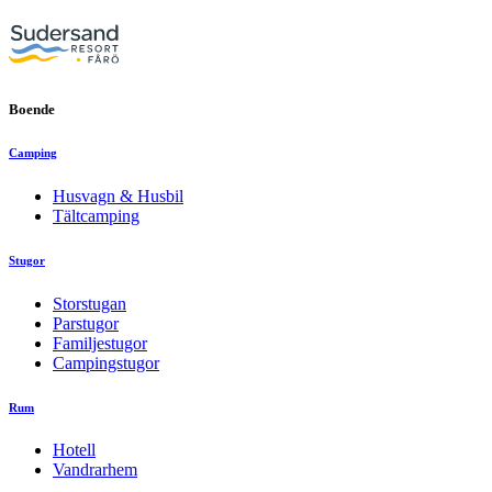
Boende
Camping
Husvagn & Husbil
Tältcamping
Stugor
Storstugan
Parstugor
Familjestugor
Campingstugor
Rum
Hotell
Vandrarhem