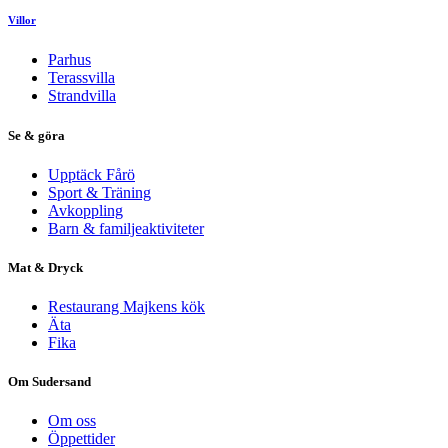
Villor
Parhus
Terassvilla
Strandvilla
Se & göra
Upptäck Fårö
Sport & Träning
Avkoppling
Barn & familjeaktiviteter
Mat & Dryck
Restaurang Majkens kök
Äta
Fika
Om Sudersand
Om oss
Öppettider