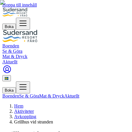
Hoppa till innehåll
Boka
Boenden
Se & Göra
Mat & Dryck
Aktuellt
Boka
Boenden
Se & Göra
Mat & Dryck
Aktuellt
Hem
Aktiviteter
Avkoppling
Grillhus vid stranden