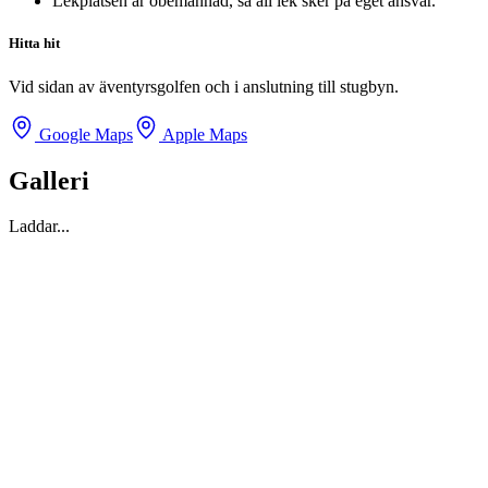
Lekplatsen är obemannad, så all lek sker på eget ansvar.
Hitta hit
Vid sidan av äventyrsgolfen och i anslutning till stugbyn.
Google Maps
Apple Maps
Galleri
Laddar...