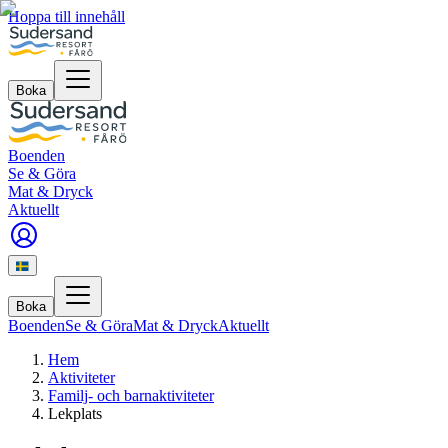
Hoppa till innehåll
Boka
Boenden
Se & Göra
Mat & Dryck
Aktuellt
Boka
Boenden
Se & Göra
Mat & Dryck
Aktuellt
Hem
Aktiviteter
Familj- och barnaktiviteter
Lekplats