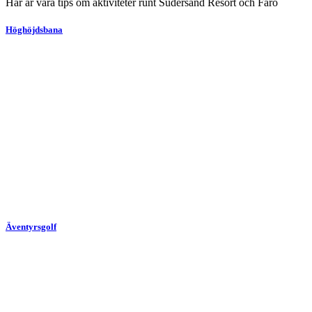
Här är våra tips om aktiviteter runt Sudersand Resort och Fårö
Höghöjdsbana
Äventyrsgolf