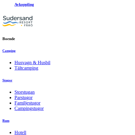
Avkoppling
Boende
Camping
Husvagn & Husbil
Tältcamping
Stugor
Storstugan
Parstugor
Familjestugor
Campingstugor
Rum
Hotell