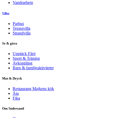
Vandrarhem
Villor
Parhus
Terassvilla
Strandvilla
Se & göra
Upptäck Fårö
Sport & Träning
Avkoppling
Barn & familjeaktiviteter
Mat & Dryck
Restaurang Majkens kök
Äta
Fika
Om Sudersand