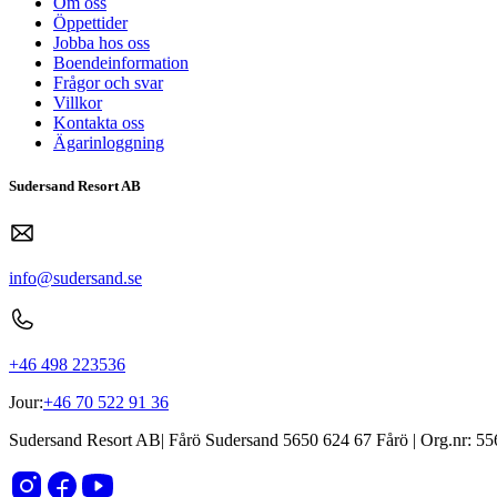
Om oss
Öppettider
Jobba hos oss
Boendeinformation
Frågor och svar
Villkor
Kontakta oss
Ägarinloggning
Sudersand Resort AB
info@sudersand.se
+46 498 223536
Jour:
+46 70 522 91 36
Sudersand Resort AB
|
Fårö Sudersand 5650
624 67
Fårö
| Org.nr:
55