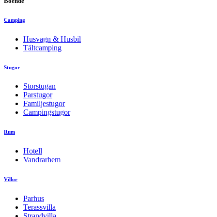
Boende
Camping
Husvagn & Husbil
Tältcamping
Stugor
Storstugan
Parstugor
Familjestugor
Campingstugor
Rum
Hotell
Vandrarhem
Villor
Parhus
Terassvilla
Strandvilla