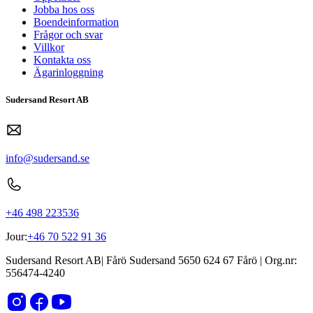
Jobba hos oss
Boendeinformation
Frågor och svar
Villkor
Kontakta oss
Ägarinloggning
Sudersand Resort AB
info@sudersand.se
+46 498 223536
Jour:
+46 70 522 91 36
Sudersand Resort AB
|
Fårö Sudersand 5650
624 67
Fårö
| Org.nr:
556474-4240