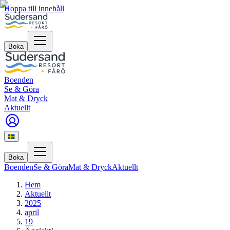
Hoppa till innehåll
Boka
Boenden
Se & Göra
Mat & Dryck
Aktuellt
Boka
Boenden
Se & Göra
Mat & Dryck
Aktuellt
Hem
Aktuellt
2025
april
19