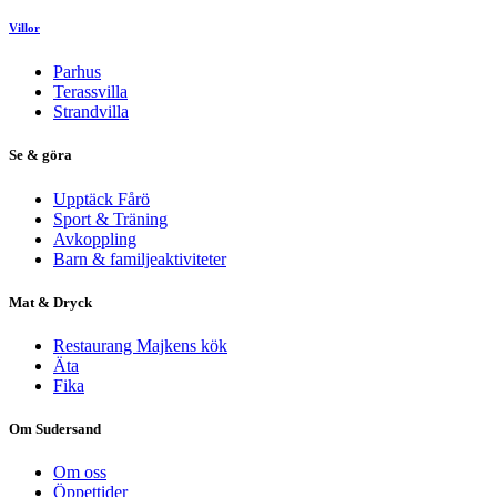
Villor
Parhus
Terassvilla
Strandvilla
Se & göra
Upptäck Fårö
Sport & Träning
Avkoppling
Barn & familjeaktiviteter
Mat & Dryck
Restaurang Majkens kök
Äta
Fika
Om Sudersand
Om oss
Öppettider