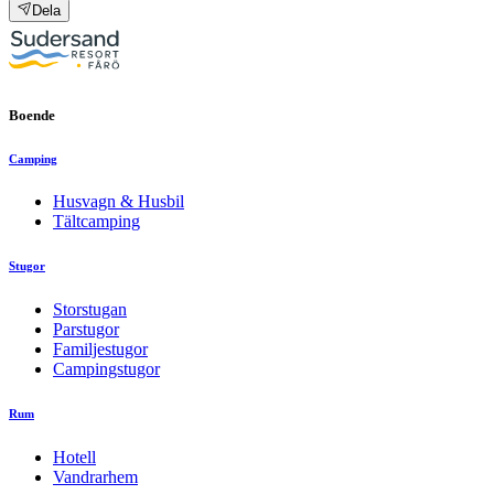
Dela
Boende
Camping
Husvagn & Husbil
Tältcamping
Stugor
Storstugan
Parstugor
Familjestugor
Campingstugor
Rum
Hotell
Vandrarhem