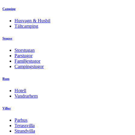
Camping
Husvagn & Husbil
Tältcamping
Stugor
Storstugan
Parstugor
Familjestugor
Campingstugor
Rum
Hotell
Vandrarhem
Villor
Parhus
Terassvilla
Strandvilla