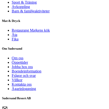
Sport & Träning
Avkoppling
Barn & familjeaktiviteter
Mat & Dryck
Restaurang Majkens kök
Äta
Fika
Om Sudersand
Om oss
Öppettider
Jobba hos oss
Boendeinformation
Frågor och svar
Villkor
Kontakta oss
Ägarinloggning
Sudersand Resort AB