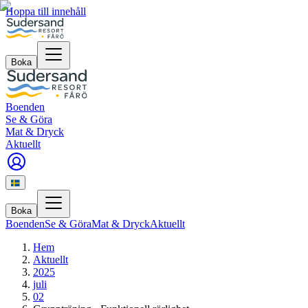
Hoppa till innehåll
Boka
Boenden
Se & Göra
Mat & Dryck
Aktuellt
Boka
Boenden
Se & Göra
Mat & Dryck
Aktuellt
Hem
Aktuellt
2025
juli
02