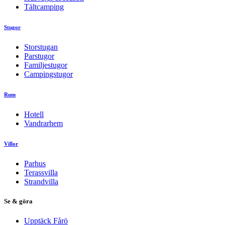
Tältcamping
Stugor
Storstugan
Parstugor
Familjestugor
Campingstugor
Rum
Hotell
Vandrarhem
Villor
Parhus
Terassvilla
Strandvilla
Se & göra
Upptäck Fårö