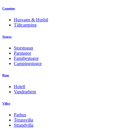
Camping
Husvagn & Husbil
Tältcamping
Stugor
Storstugan
Parstugor
Familjestugor
Campingstugor
Rum
Hotell
Vandrarhem
Villor
Parhus
Terassvilla
Strandvilla