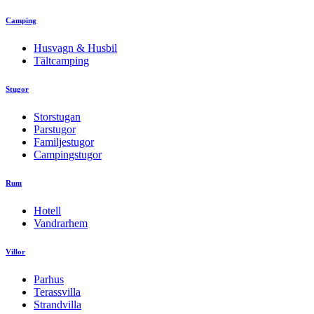
Camping
Husvagn & Husbil
Tältcamping
Stugor
Storstugan
Parstugor
Familjestugor
Campingstugor
Rum
Hotell
Vandrarhem
Villor
Parhus
Terassvilla
Strandvilla