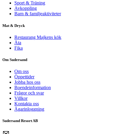
Sport & Träning
Avkoppling
Barn & familjeaktiviteter
Mat & Dryck
Restaurang Majkens kök
Äta
Fika
Om Sudersand
Om oss
Öppettider
Jobba hos oss
Boendeinformation
Frågor och svar
Villkor
Kontakta oss
Ägarinloggning
Sudersand Resort AB