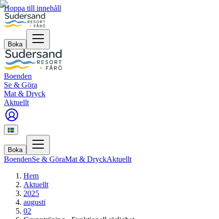
Hoppa till innehåll
Boka
Boenden
Se & Göra
Mat & Dryck
Aktuellt
Boka
Boenden
Se & Göra
Mat & Dryck
Aktuellt
Hem
Aktuellt
2025
augusti
02