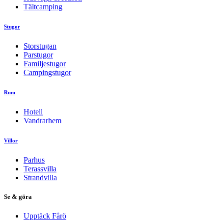
Tältcamping
Stugor
Storstugan
Parstugor
Familjestugor
Campingstugor
Rum
Hotell
Vandrarhem
Villor
Parhus
Terassvilla
Strandvilla
Se & göra
Upptäck Fårö