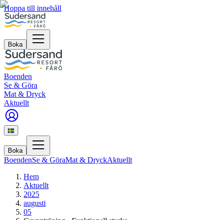
Hoppa till innehåll
Boka
Boenden
Se & Göra
Mat & Dryck
Aktuellt
Boka
Boenden
Se & Göra
Mat & Dryck
Aktuellt
Hem
Aktuellt
2025
augusti
05