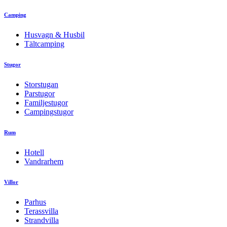
Camping
Husvagn & Husbil
Tältcamping
Stugor
Storstugan
Parstugor
Familjestugor
Campingstugor
Rum
Hotell
Vandrarhem
Villor
Parhus
Terassvilla
Strandvilla