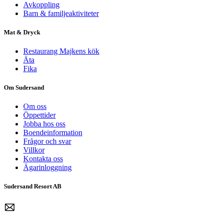
Avkoppling
Barn & familjeaktiviteter
Mat & Dryck
Restaurang Majkens kök
Äta
Fika
Om Sudersand
Om oss
Öppettider
Jobba hos oss
Boendeinformation
Frågor och svar
Villkor
Kontakta oss
Ägarinloggning
Sudersand Resort AB