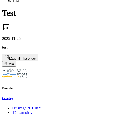
Test
Test
2025-11-26
test
Lägg till i kalender
Dela
Boende
Camping
Husvagn & Husbil
Tältcamping