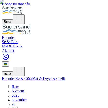
Hoppa till innehåll
Boka
Boenden
Se & Göra
Mat & Dryck
Aktuellt
Boka
Boenden
Se & Göra
Mat & Dryck
Aktuellt
Hem
Aktuellt
2025
november
26