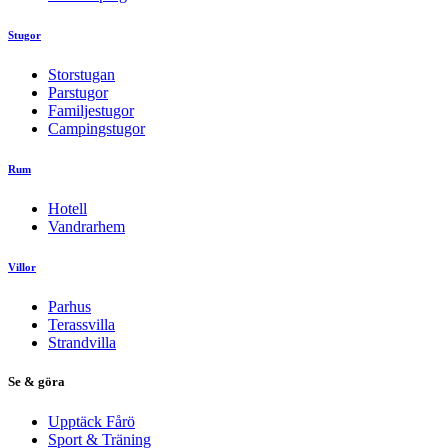
Stugor
Storstugan
Parstugor
Familjestugor
Campingstugor
Rum
Hotell
Vandrarhem
Villor
Parhus
Terassvilla
Strandvilla
Se & göra
Upptäck Fårö
Sport & Träning