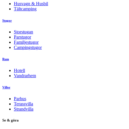
Husvagn & Husbil
Tältcamping
Stugor
Storstugan
Parstugor
Familjestugor
Campingstugor
Rum
Hotell
Vandrarhem
Villor
Parhus
Terassvilla
Strandvilla
Se & göra