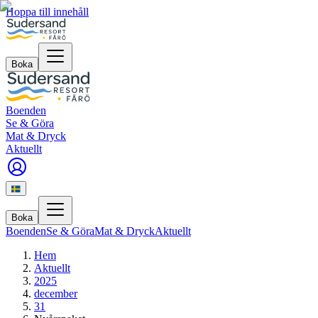
Hoppa till innehåll
Boka
Boenden
Se & Göra
Mat & Dryck
Aktuellt
Boka
Boenden
Se & Göra
Mat & Dryck
Aktuellt
Hem
Aktuellt
2025
december
31