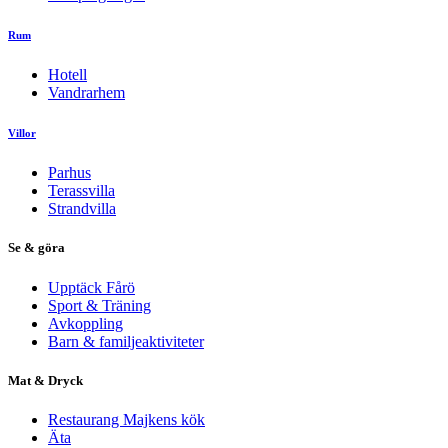
Rum
Hotell
Vandrarhem
Villor
Parhus
Terassvilla
Strandvilla
Se & göra
Upptäck Fårö
Sport & Träning
Avkoppling
Barn & familjeaktiviteter
Mat & Dryck
Restaurang Majkens kök
Äta