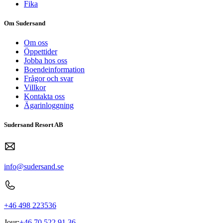
Fika
Om Sudersand
Om oss
Öppettider
Jobba hos oss
Boendeinformation
Frågor och svar
Villkor
Kontakta oss
Ägarinloggning
Sudersand Resort AB
info@sudersand.se
+46 498 223536
Jour:
+46 70 522 91 36