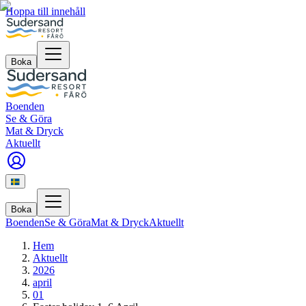
Hoppa till innehåll
Boka
Boenden
Se & Göra
Mat & Dryck
Aktuellt
Boka
Boenden
Se & Göra
Mat & Dryck
Aktuellt
Hem
Aktuellt
2026
april
01