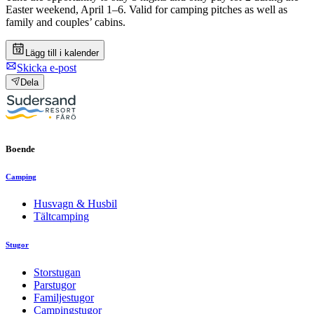
Easter weekend, April 1–6. Valid for camping pitches as well as
family and couples’ cabins.
Lägg till i kalender
Skicka e-post
Dela
Boende
Camping
Husvagn & Husbil
Tältcamping
Stugor
Storstugan
Parstugor
Familjestugor
Campingstugor