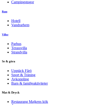
Campingstugor
Rum
Hotell
Vandrarhem
Villor
Parhus
Terassvilla
Strandvilla
Se & göra
Upptäck Fårö
Sport & Träning
Avkoppling
Barn & familjeaktiviteter
Mat & Dryck
Restaurang Majkens kök