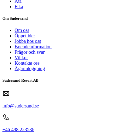
Äta
Fika
Om Sudersand
Om oss
Öppettider
Jobba hos oss
Boendeinformation
Frågor och svar
Villkor
Kontakta oss
Ägarinloggning
Sudersand Resort AB
info@sudersand.se
+46 498 223536