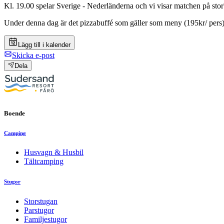
Kl. 19.00 spelar Sverige - Nederländerna och vi visar matchen på sto
Under denna dag är det pizzabuffé som gäller som meny (195kr/ pers
Lägg till i kalender
Skicka e-post
Dela
Boende
Camping
Husvagn & Husbil
Tältcamping
Stugor
Storstugan
Parstugor
Familjestugor