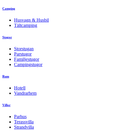
Camping
Husvagn & Husbil
Tältcamping
Stugor
Storstugan
Parstugor
Familjestugor
Campingstugor
Rum
Hotell
Vandrarhem
Villor
Parhus
Terassvilla
Strandvilla