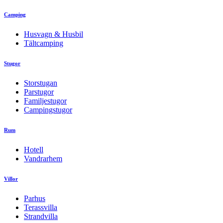
Camping
Husvagn & Husbil
Tältcamping
Stugor
Storstugan
Parstugor
Familjestugor
Campingstugor
Rum
Hotell
Vandrarhem
Villor
Parhus
Terassvilla
Strandvilla