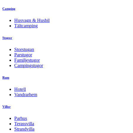
Camping
Husvagn & Husbil
Tältcamping
Stugor
Storstugan
Parstugor
Familjestugor
Campingstugor
Rum
Hotell
Vandrarhem
Villor
Parhus
Terassvilla
Strandvilla